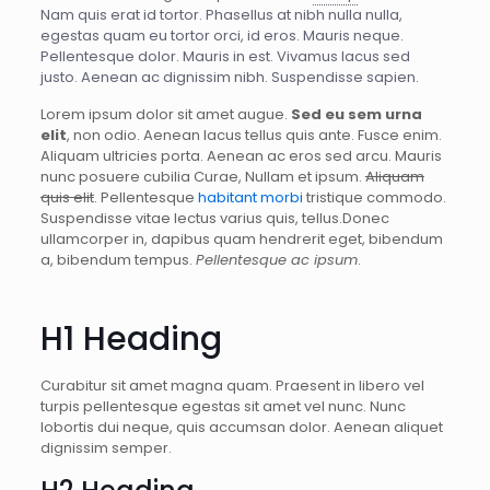
Nam quis erat id tortor. Phasellus at nibh nulla nulla,
egestas quam eu tortor orci, id eros. Mauris neque.
Pellentesque dolor. Mauris in est. Vivamus lacus sed
justo. Aenean ac dignissim nibh. Suspendisse sapien.
Lorem ipsum dolor sit amet augue.
Sed eu sem urna
elit
, non odio. Aenean lacus tellus quis ante. Fusce enim.
Aliquam ultricies porta. Aenean ac eros sed arcu. Mauris
nunc posuere cubilia Curae, Nullam et ipsum.
Aliquam
quis elit
. Pellentesque
habitant morbi
tristique commodo.
Suspendisse vitae lectus varius quis, tellus.Donec
ullamcorper in, dapibus quam hendrerit eget, bibendum
a, bibendum tempus.
Pellentesque ac ipsum
.
H1 Heading
Curabitur sit amet magna quam. Praesent in libero vel
turpis pellentesque egestas sit amet vel nunc. Nunc
lobortis dui neque, quis accumsan dolor. Aenean aliquet
dignissim semper.