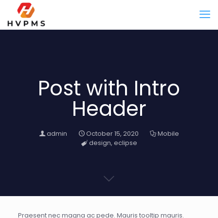
Post with Intro
Header
admin
October 15, 2020
Mobile
design
,
eclipse
Praesent nec magna ac pede. Mauris
tooltip
mauris.