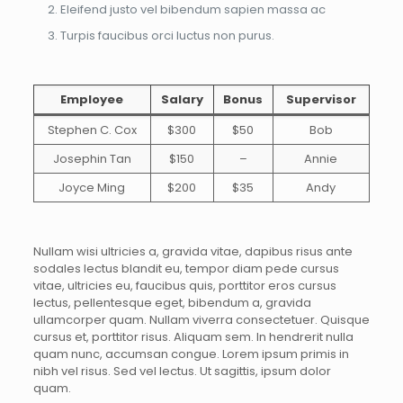
Eleifend justo vel bibendum sapien massa ac
Turpis faucibus orci luctus non purus.
Employee
Salary
Bonus
Supervisor
Stephen C. Cox
$300
$50
Bob
Josephin Tan
$150
–
Annie
Joyce Ming
$200
$35
Andy
Nullam wisi ultricies a, gravida vitae, dapibus risus ante
sodales lectus blandit eu, tempor diam pede cursus
vitae, ultricies eu, faucibus quis, porttitor eros cursus
lectus, pellentesque eget, bibendum a, gravida
ullamcorper quam. Nullam viverra consectetuer. Quisque
cursus et, porttitor risus. Aliquam sem. In hendrerit nulla
quam nunc, accumsan congue. Lorem ipsum primis in
nibh vel risus. Sed vel lectus. Ut sagittis, ipsum dolor
quam.