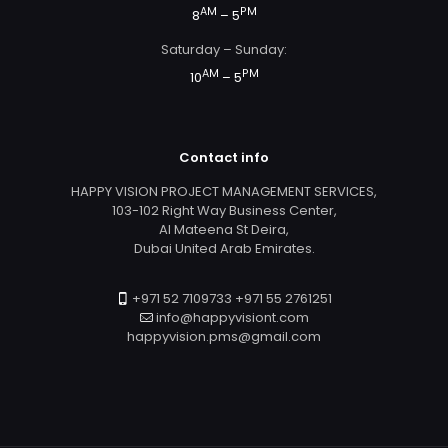
AM
PM
8
– 5
Saturday – Sunday:
AM
PM
10
– 5
Contact info
HAPPY VISION PROJECT MANAGEMENT SERVICES,
103-102 Right Way Business Center,
Al Mateena St Deira,
Dubai United Arab Emirates.
+971 52 7109733 +971 55 2761251
info@happyvisiont.com
happyvision.pms@gmail.com